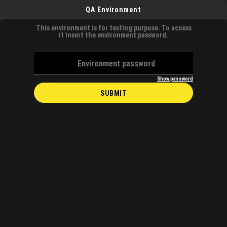
QA Environment
11:27
This environment is for testing purpose. To access
it insert the environment password.
SKAPA KONTO
LOGGA IN
Show password
SUBMIT
Startsida
Casino Slots
Live Casino
Nya Spel
Casinospel
Jackpotspel