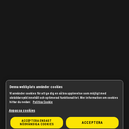
Copyright © 2024. 888 Sweden Limited, organisationsnummer C 87403, ett
dotterbolag ägt av 888 Holdings PLC.
888 Sweden Limited är ett bolag registrerat i Malta; adress: Level 7,
Tagliaferro Business Centre, 14, High Street, Sliema SLM 1549, Malta; e-mail:
kontakt@888.se
;
tel. +442038870422.
Rätten att tillhandahålla kommersiellt onlinespel och vadhållning i Sverige
Denna webbplats använder cookies
beviljades till 888 Sweden Limited av Spelinspektionen under diarienummer
Vi använder cookies för att ge dig en så bra upplevelse som möjligt med
23Si2198. Licenserna är giltig från och med 1 januari 2024 till och med den 31
skräddarsydd innehåll och optimerad funktionalitet. Mer information om cookies
december 2028.
hittar du nedan:
Politica Cookie
Spel kan vara beroendeframkallande och leda till förlust av pengar. Sätt
Anpassa cookies
gränser och spela ansvarsfullt.
ACCEPTERA ENDAST
ACCEPTERA
NÖDVÄNDIGA COOKIES